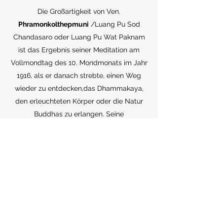
Die Großartigkeit von Ven.
Phramonkolthepmuni
/Luang Pu Sod
Chandasaro oder Luang Pu Wat Paknam
ist das Ergebnis seiner Meditation am
Vollmondtag des 10. Mondmonats im Jahr
1916, als er danach strebte, einen Weg
wieder zu entdecken,das Dhammakaya,
den erleuchteten Körper oder die Natur
Buddhas zu erlangen. Seine
Entschlossenheit war so groß, dass er
diesem Streben sein ganzes Leben
widmete.
Basierend auf seiner Kenntnis und seines
Einblicks in die Meditation, erklärte er,
dass diese Meditation Technik, die er
wieder entdeckte, die ursprüngliche