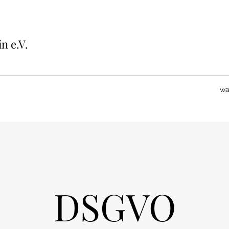
n e.V.
wa
DSGVO