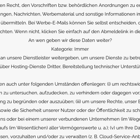
n Recht, den Vorschriften bzw. behördlichen Anordnungen zu e
ungen, Nachrichten, Werbematerial und sonstige Informatione
übermitteln. Bei Werbe-E-Mails können Sie selbst entscheiden, o
hten. Wenn nicht, klicken Sie einfach auf den Abmeldelink in di
An wen geben wir diese Daten weiter?
Kategorie: Immer
an unsere Dienstleister weitergeben, um unsere Dienste zu betre
ber Hosting-Dienste Dritter, Bereitstellung technischer Unterstü
en auch unter folgenden Umständen offenlegen: (i) um rechtswidr
n zu untersuchen, aufzudecken, zu verhindern oder dagegen vor
ung zu begründen oder auszuüben; (iii) um unsere Rechte, unser
owie die Sicherheit unserer Nutzer oder der Öffentlichkeit zu schü
 uns oder bei einem unserer verbundenen Unternehmen (im Wege
ufs (im Wesentlichen) aller Vermögenswerte u. a.); (v) um Ihre Da
ssen, vorzuhalten und/oder zu verwalten (z. B. Cloud-Service-Anbi