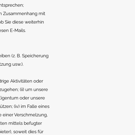
ntsprechen;
n im Zusammenhang mit
b Sie diese weiterhin
esen E-Mails.
iben (z. B. Speicherung
tzung usw.).
ige Aktivitäten oder
zugehen; (ii) um unsere
 Eigentum oder unsere
tzen; (iv) im Falle eines
 einer Verschmelzung,
ten mittels befugter
eter), soweit dies für