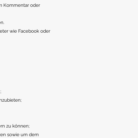
nem Kommentar oder
n.
bieter wie Facebook oder
;
nzubieten;
ern zu können;
tzen sowie um dem