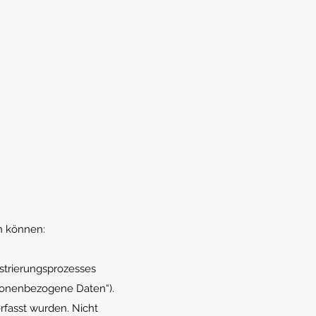
n können:
gistrierungsprozesses
rsonenbezogene Daten“).
fasst wurden. Nicht