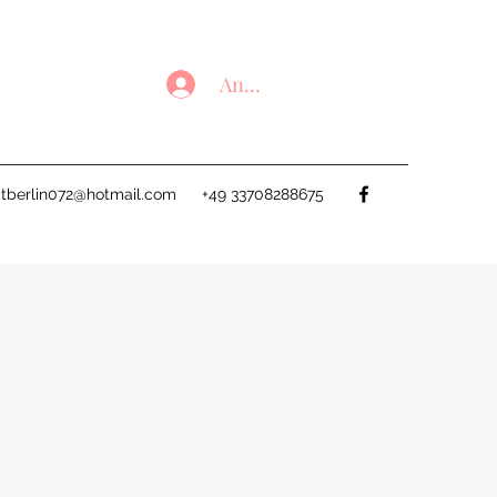
Anmelden
tberlin072@hotmail.com
+49 33708288675